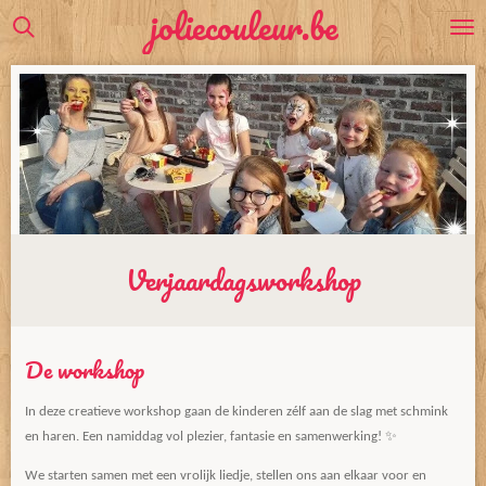
joliecouleur.be
Ga
direct
naar
de
hoofdinhoud
Verjaardagsworkshop
De workshop
In deze creatieve workshop gaan de kinderen zélf aan de slag met schmink
en haren. Een namiddag vol plezier, fantasie en samenwerking! ✨
We starten samen met een vrolijk liedje, stellen ons aan elkaar voor en