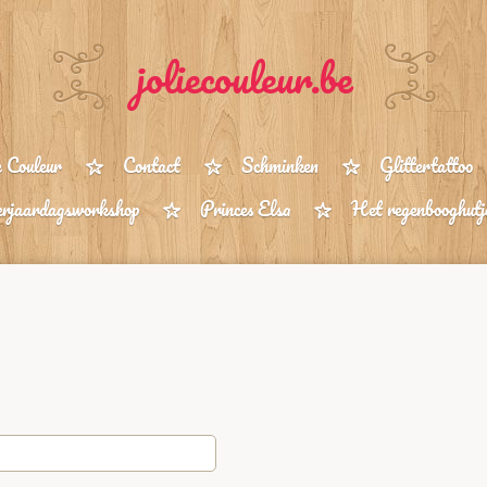
joliecouleur.be
e Couleur
Contact
Schminken
Glittertattoo
rjaardagsworkshop
Princes Elsa
Het regenbooghutj