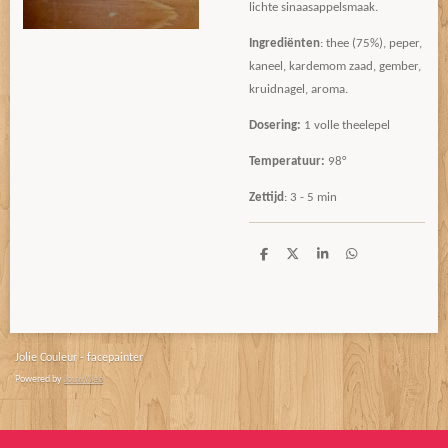
lichte sinaasappelsmaak.
Ingrediënten
: thee (75%), peper,
kaneel, kardemom zaad, gember,
kruidnagel, aroma.
Dosering:
1 volle theelepel
Temperatuur:
98°
Zettijd
: 3 - 5 min
D
D
S
D
e
e
h
e
l
e
a
l
e
l
r
e
n
e
n
Jolie Couleur - facepainter
Powered by
JouwWeb