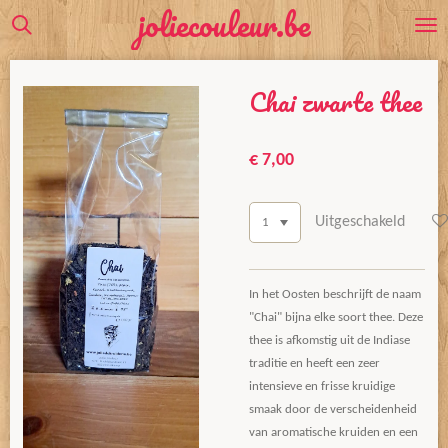
joliecouleur.be
Ga
direct
naar
Chai zwarte thee
de
hoofdinhoud
€ 7,00
Uitgeschakeld
In het Oosten beschrijft de naam
"Chai" bijna elke soort thee. Deze
thee is afkomstig uit de Indiase
traditie en heeft een zeer
intensieve en frisse kruidige
smaak door de verscheidenheid
van aromatische kruiden en een