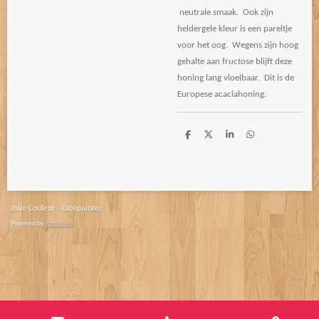
neutrale smaak. Ook zijn
heldergele kleur is een pareltje
voor het oog. Wegens zijn hoog
gehalte aan fructose blijft deze
honing lang vloeibaar. Dit is de
Europese acaciahoning.
D
D
S
D
e
e
h
e
l
e
a
l
e
l
r
e
n
e
n
Jolie Couleur - facepainter
Powered by
JouwWeb