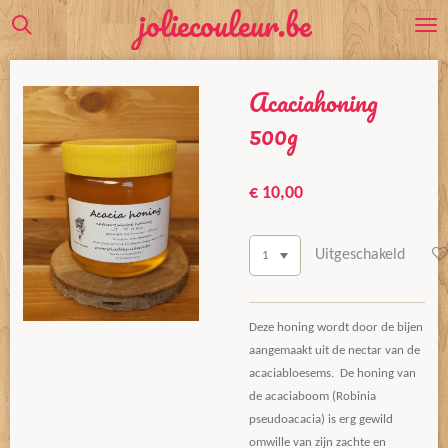
joliecouleur.be
Ga
direct
naar
Acaciahoning
de
hoofdinhoud
500g
€ 10,00
Uitgeschakeld
Deze honing wordt door de bijen
aangemaakt uit de nectar van de
acaciabloesems. De honing van
de acaciaboom (Robinia
pseudoacacia) is erg gewild
omwille van zijn zachte en