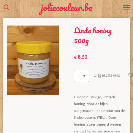
joliecouleur.be
Ga
direct
naar
Linde honing
de
hoofdinhoud
500g
€ 8,50
Uitgeschakeld
Europese, stevige, lichtgele
honing door de bijen
aangemaakt uit de nectar van de
lindebloesems (Tilia). Deze
honing is zeer gegeerd wegens
zijn zachte, aangename smaak.