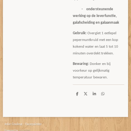
- ondersteunende
werking op de leverfunctie,
galafscheiding en galaanmaak
Gebruik:
Overgiet 1 eetlepel
pepermuntkruid met een kop
kokend water en laat 5 tot 10
minuten overdekt trekken.
Bewaring:
Donker en bij
voorkeur op gelijkmatig
temperatuur bewaren.
D
D
S
D
e
e
h
e
l
e
a
l
e
l
r
e
n
e
n
Jolie Couleur - facepainter
Powered by
JouwWeb