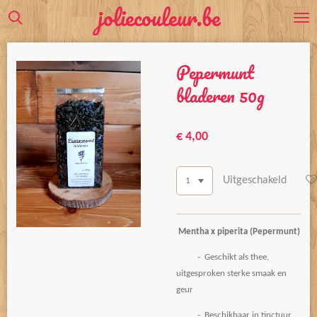
joliecouleur.be
Ga
direct
naar
Pepermunt
de
hoofdinhoud
bladeren 50g
€ 4,00
Uitgeschakeld
Mentha x piperita (Pepermunt)
- Geschikt als thee,
uitgesproken sterke smaak en
geur
- Beschikbaar in tinctuur