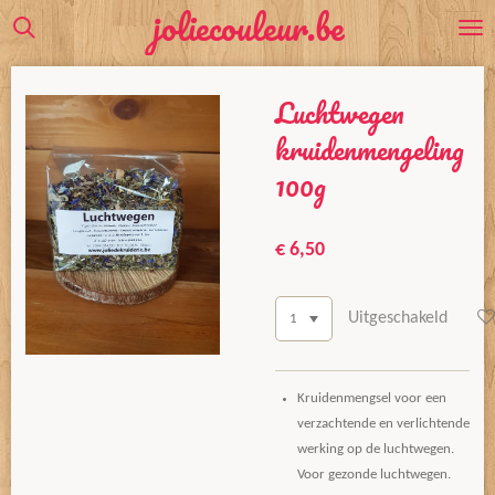
joliecouleur.be
Ga
direct
naar
Luchtwegen
de
hoofdinhoud
kruidenmengeling
100g
€ 6,50
Uitgeschakeld
Kruidenmengsel voor een
verzachtende en verlichtende
werking op de luchtwegen.
Voor gezonde luchtwegen.