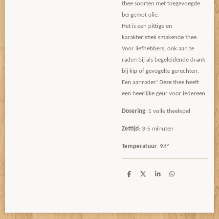
thee soorten met toegevoegde
bergemot olie.
Het is een pittige en
karakteristiek smakende thee.
Voor liefhebbers, ook aan te
raden bij als begeleidende drank
bij kip of gevogelte gerechten.
Een aanrader! Deze thee heeft
een heerlijke geur voor iedereen.
Dosering
: 1 volle theelepel
Zettijd
: 3-5 minuten
Temperatuur
: 98°
D
D
S
D
e
e
h
e
l
e
a
l
e
l
r
e
n
e
n