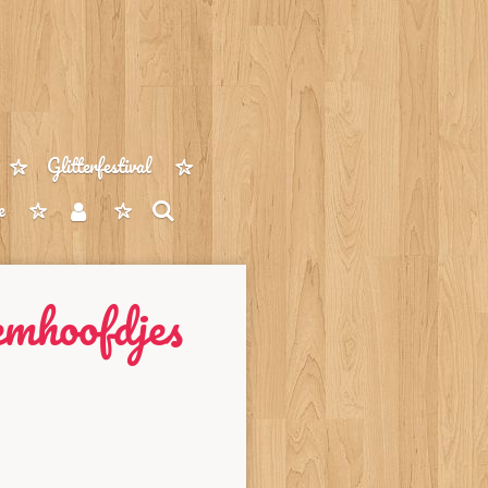
Glitterfestival
e
emhoofdjes