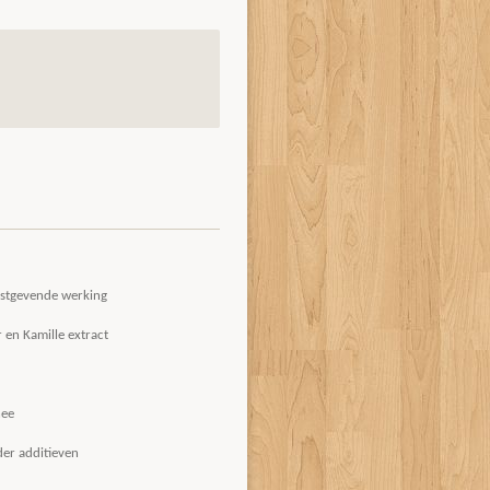
ustgevende werking
n Kamille extract
 thee
er additieven