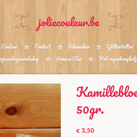
joliecouleur.be
e Couleur
Contact
Schminken
Glittertattoo
rjaardagsworkshop
Princes Elsa
Het regenbooghutj
Kamilleblo
50gr.
€ 3,50