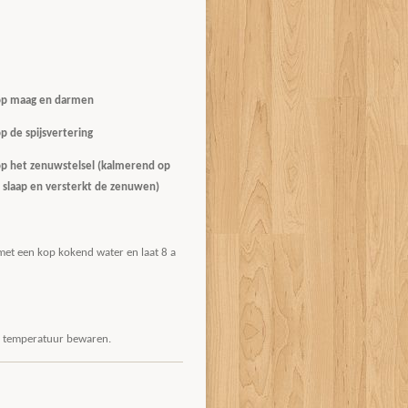
p maag en darmen
e spijsvertering
et zenuwstelsel (kalmerend op
 slaap en versterkt de zenuwen)
met een kop kokend water en laat 8 a
ig temperatuur bewaren.