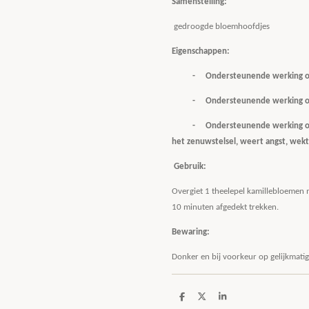
Samenstelling:
gedroogde bloemhoofdjes
Eigenschappen:
- Ondersteunende werking o
- Ondersteunende werking op d
- Ondersteunende werking op h
het zenuwstelsel, weert angst, wekt
Gebruik:
Overgiet 1 theelepel kamillebloemen 
10 minuten afgedekt trekken.
Bewaring:
Donker en bij voorkeur op gelijkmat
D
D
S
e
e
h