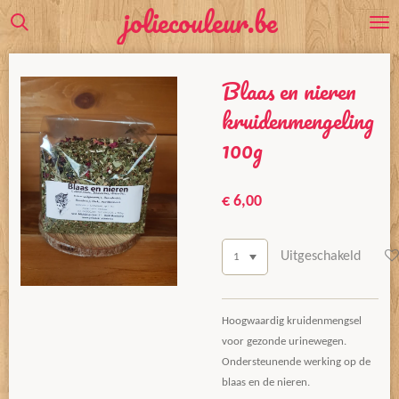
joliecouleur.be
Ga
direct
naar
Blaas en nieren
de
hoofdinhoud
kruidenmengeling
100g
€ 6,00
Uitgeschakeld
Hoogwaardig kruidenmengsel
voor gezonde urinewegen.
Ondersteunende werking op de
blaas en de nieren.