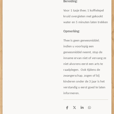
Bereiding:
Voor 1 tasje thee; 1 koffielepel
kruid overgieten met gekookt
water en 5 minuten laten trekken
Opmerking:
Thee is geen geneesmiddel;
indien u voorlopig een
geneesmiddel neemt, stop de
inname ervan niet of vervang ze
niet alvorens eerst een arts te
raadplegen. Ook tijdens de
zwangerschap, zogen of bij
kinderen onder de 3 jaar is het
verstandig u eerst goed te laten
informeren.
D
D
S
D
e
e
h
e