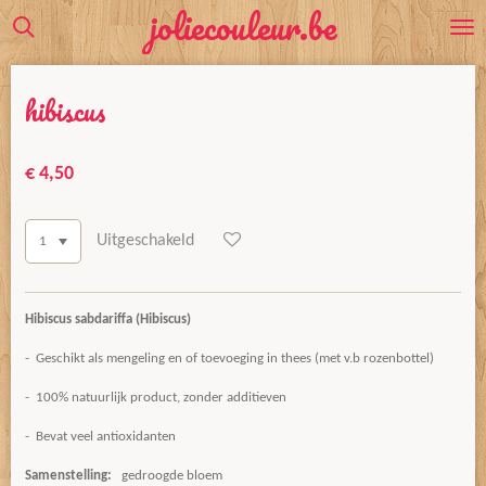
joliecouleur.be
Ga
direct
naar
hibiscus
de
hoofdinhoud
€ 4,50
Uitgeschakeld
Hibiscus sabdariffa (Hibiscus)
- Geschikt als mengeling en of toevoeging in thees (met v.b rozenbottel)
- 100% natuurlijk product, zonder additieven
- Bevat veel antioxidanten
Samenstelling:
gedroogde bloem