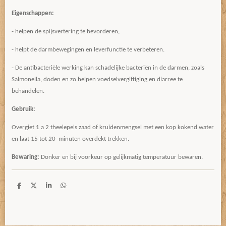
Eigenschappen:
- helpen de spijsvertering te bevorderen,
- helpt de darmbewegingen en leverfunctie te verbeteren.
- De antibacteriële werking kan schadelijke bacteriën in de darmen, zoals
Salmonella, doden en zo helpen voedselvergiftiging en diarree te
behandelen.
Gebruik
:
Overgiet 1 a 2 theelepels zaad of kruidenmengsel met een kop kokend water
en laat 15 tot 20 minuten overdekt trekken.
Bewaring:
Donker en bij voorkeur op gelijkmatig temperatuur bewaren.
D
D
S
D
e
e
h
e
l
e
a
l
e
l
r
e
n
e
n