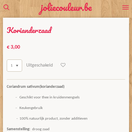
joliecouleur.be
Ga
direct
naar
Korianderzaad
de
hoofdinhoud
€ 3,00
Uitgeschakeld
Coriandrum sativum
(korianderzaad)
- Geschikt voor thee in kruidenmengsels
- Keukengebruik
- 100% natuurlijk product, zonder additieven
Samenstelling:
droog zaad