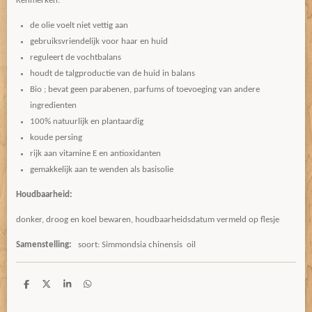
Kenmerken:
de olie voelt niet vettig aan
gebruiksvriendelijk voor haar en huid
reguleert de vochtbalans
houdt de talgproductie van de huid in balans
Bio ; bevat geen parabenen, parfums of toevoeging van andere
ingredienten
100% natuurlijk en plantaardig
koude persing
rijk aan vitamine E en antioxidanten
gemakkelijk aan te wenden als basisolie
Houdbaarheid:
donker, droog en koel bewaren, houdbaarheidsdatum vermeld op flesje
Samenstelling:
soort: Simmondsia chinensis oil
D
D
S
D
e
e
h
e
l
e
a
l