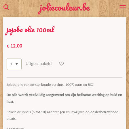
joliecouleur.be
Ga
direct
naar
jojoba olie 100ml
de
hoofdinhoud
€ 12,00
Uitgeschakeld
Jojoba-olie van eerste, koude persing. 100% puur en BIO!
De olie wordt veelvuldig aangewend om zijn heilzame werking op huid en
haar.
Enkele druppels (5 tot 10) aanbrengen en inwrijven op de desbetreffende
plaats.