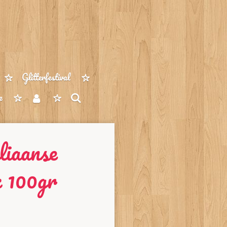
Glitterfestival
e
liaanse
 100gr