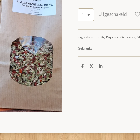
Uitgeschakeld
ingrediënten: Ui, Paprika, Oregano, M
Gebruik:
D
D
S
e
e
h
l
e
a
e
l
r
n
e