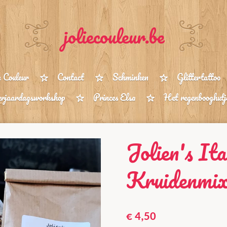
joliecouleur.be
e Couleur
Contact
Schminken
Glittertattoo
rjaardagsworkshop
Princes Elsa
Het regenbooghutj
Jolien's Ita
Kruidenmix
€ 4,50